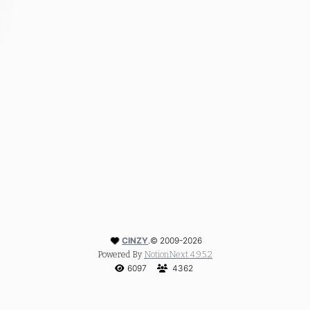
CINZY
.
©
2009-2026
Powered By
NotionNext
4.9.5.2
6097
4362